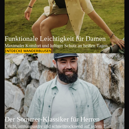
Funktionale Leichtigkeit für Damen
Maximaler Komfort und luftiger Schutz an heißen Tagen.
ENTDECKE WANDERBLUSEN
Der Sommer-Klassiker für Herren
Leicht, atmungsaktiv und schnelltrocknend auf jedem Trail.