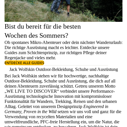
Bist du bereit für die besten
Wochen des Sommers?
Ob spontanes Mikro-Abenteuer oder dein nächster Wanderurlaub:
Die richtige Ausrüstung macht es leichter. Entdecke unsere
Guides zum
Schichtenprinzip
, zur richtigen
Pflege deiner
Regenjacke
und vieles mehr.
ENTDECKE ALLE GUIDES
Jack Wolfskin Outdoor-Bekleidung, Schuhe und Ausrüstung
Bei Jack Wolfskin stehen wir für hochwertige, nachhaltige
Outdoor-Bekleidung, Schuhe und Ausrüstung, die dich auf all
deinen Abenteuern zuverlässig schützt. Getreu unserem Motto
„WE LIVE TO DISCOVER“ verbindet unsere Performance-
Ausrüstung technologische Innovation mit kompromissloser
Funktionalität für Wandern, Trekking, Reisen und den urbanen
Alltag. Geleitet von unserem Designprinzip
Engineered in
Germany, Proven in the Wild
setzen wir uns voll und ganz für die
Verwendung von recycelten Materialien und eine
umweltfreundliche, PFC-freie Herstellung ein, um die Natur, die
wir gemeinsam entdecken, zu bewahren. Jack Wolfskin ist dein