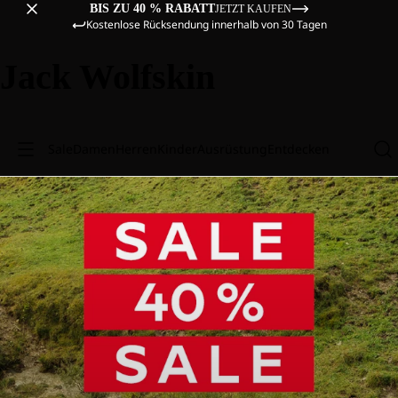
BIS ZU 40 % RABATT
JETZT KAUFEN
Kostenlose Rücksendung innerhalb von 30 Tagen
Jack Wolfskin
Sale
Damen
Herren
Kinder
Ausrüstung
Entdecken