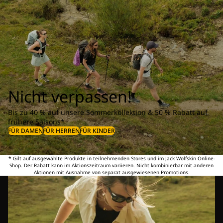
Nicht verpassen!
Bis zu 40 % auf unsere Sommerkollektion & 50 % Rabatt auf
frühere Saisons*
FÜR DAMEN
FÜR HERREN
FÜR KINDER
* Gilt auf ausgewählte Produkte in teilnehmenden Stores und im Jack Wolfskin Online-
Shop. Der Rabatt kann im Aktionszeitraum variieren. Nicht kombinierbar mit anderen
Aktionen mit Ausnahme von separat ausgewiesenen Promotions.