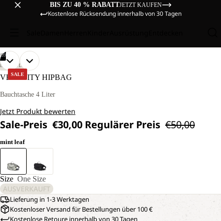
BIS ZU 40 % RABATT
JETZT KAUFEN
Kostenlose Rücksendung innerhalb von 30 Tagen
Sale
Damen
Herren
Kinder
Ausrüstung
Entdecken
/
09
BILD
BILD
BILD
BILD
BILD
BILD
BILD
BILD
BILD
LIFESTYLE
IM
IM
IM
IM
IM
IM
IM
IM
IM
SALE
VELOCITY HIPBAG
VOLLBILD
VOLLBILD
VOLLBILD
VOLLBILD
VOLLBILD
VOLLBILD
VOLLBILD
VOLLBILD
VOLLBILD
ÖFFNEN
ÖFFNEN
ÖFFNEN
ÖFFNEN
ÖFFNEN
ÖFFNEN
ÖFFNEN
ÖFFNEN
ÖFFNEN
Bauchtasche 4 Liter
Jetzt Produkt bewerten
Sale-Preis
€30,00
Regulärer Preis
€50,00
mint leaf
Size
One Size
AUSVERKAUFT
Lieferung in 1-3 Werktagen
Kostenloser Versand für Bestellungen über 100 €
Kostenlose Retoure innerhalb von 30 Tagen