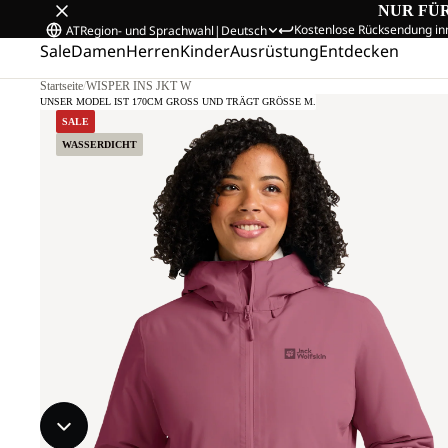
NUR FÜ
Kostenlose Rücksendung in
AT
Region- und Sprachwahl
|
Deutsch
Sale
Damen
Herren
Kinder
Ausrüstung
Entdecken
Startseite
/
WISPER INS JKT W
UNSER MODEL IST 170CM GROSS UND TRÄGT GRÖSSE M.
SALE
WASSERDICHT