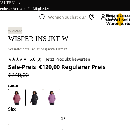
KAUFEN
enloser Versand für Mitglieder
Gesamtanza
Wonach suchst du?
der Artikel
Warenkorb:
WANDERN
WISPER INS JKT W
Wasserdichte Isolationsjacke Damen
5.0
(3)
Jetzt Produkt bewerten
3
Sale-Preis
€120,00
Regulärer Preis
Bewertungen
lesen.
€240,00
Link
auf
derselben
raisin
Seite.
Size
XS