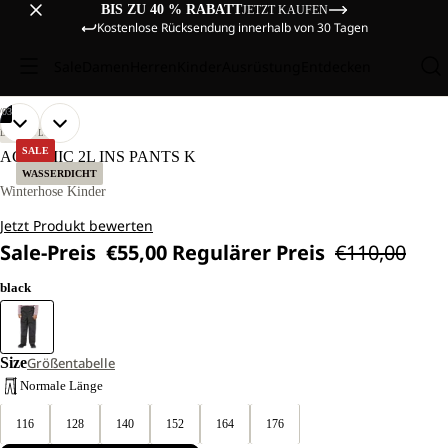
BIS ZU 40 % RABATT
JETZT KAUFEN
Kostenlose Rücksendung innerhalb von 30 Tagen
Sale
Damen
Herren
Kinder
Ausrüstung
Entdecken
/
03
BILD
BILD
BILD
UNSERE
UNSERE
LIFESTYLE
MODELS
MODELS
IM
IM
IM
SALE
ACTAMIC 2L INS PANTS K
TRAGEN
TRAGEN
VOLLBILD
VOLLBILD
VOLLBILD
WASSERDICHT
GRÖSSE 1
GRÖSSE 1
ÖFFNEN
ÖFFNEN
ÖFFNEN
Winterhose Kinder
28.
28.
Jetzt Produkt bewerten
Sale-Preis
€55,00
Regulärer Preis
€110,00
black
Size
Größentabelle
Normale Länge
116
128
140
152
164
176