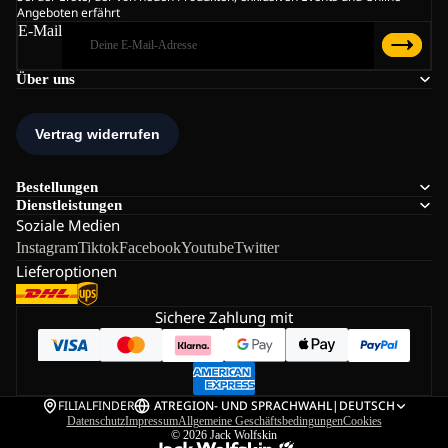
Angeboten erfährt
E-Mail
Über uns
Bestellungen
Dienstleistungen
Soziale Medien
Instagram
Tiktok
Facebook
Youtube
Twitter
Lieferoptionen
Sichere Zahlung mit
FILIALFINDER
AT
REGION- UND SPRACHWAHL
|
DEUTSCH
Datenschutz
Impressum
Allgemeine Geschäftsbedingungen
Cookies
© 2026
Jack Wolfskin