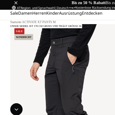
Bis zu 50 % Rabatt
Bis z
Kostenlose Rücksendung in
AT
Region- und Sprachwahl
|
Deutsch
Sale
Damen
Herren
Kinder
Ausrüstung
Entdecken
Startseite
/
ACTIVATE XT PANTS M
UNSER MODEL IST 178 CM GROSS UND TRÄGT GRÖSSE 50.
SALE
WINDDICHT