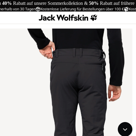
u
40%
Rabatt auf unsere Sommerkollektion &
50%
Rabatt auf frühere
nerhalb von 30 Tagen
Kostenlose Lieferung für Bestellungen über 100 €
Kost