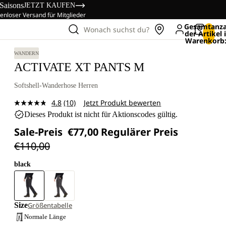
 Saisons
JETZT KAUFEN
enloser Versand für Mitglieder
Gesamtanza
Wonach suchst du?
der Artikel
Warenkorb:
WANDERN
ACTIVATE XT PANTS M
Softshell-Wanderhose Herren
4.8
(10)
Jetzt Produkt bewerten
10
Dieses Produkt ist nicht für Aktionscodes gültig.
Bewertungen
lesen.
Sale-Preis
€77,00
Regulärer Preis
Link
auf
€110,00
derselben
Seite.
black
Size
Größentabelle
Normale Länge