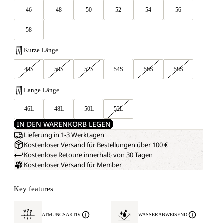
46
48
50
52
54
56
58
Kurze Länge
48S
50S
52S
54S
56S
58S
Lange Länge
46L
48L
50L
52L
IN DEN WARENKORB LEGEN
Lieferung in 1-3 Werktagen
Kostenloser Versand für Bestellungen über 100 €
Kostenlose Retoure innerhalb von 30 Tagen
Kostenloser Versand für Member
Key features
ATMUNGSAKTIV
WASSERABWEISEND