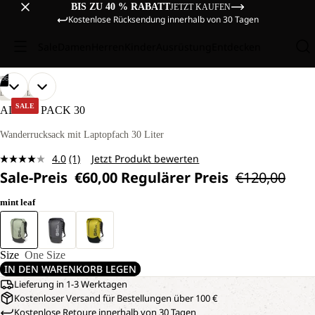
BIS ZU 40 % RABATT
JETZT KAUFEN
Kostenlose Rücksendung innerhalb von 30 Tagen
Sale
Damen
Herren
Kinder
Ausrüstung
Entdecken
/
06
BILD
BILD
BILD
BILD
BILD
BILD
LIFESTYLE
IM
IM
IM
IM
IM
IM
SALE
ALL-IN PACK 30
VOLLBILD
VOLLBILD
VOLLBILD
VOLLBILD
VOLLBILD
VOLLBILD
ÖFFNEN
ÖFFNEN
ÖFFNEN
ÖFFNEN
ÖFFNEN
ÖFFNEN
Wanderrucksack mit Laptopfach 30 Liter
4.0
(1)
Jetzt Produkt bewerten
Bewertung
Sale-Preis
€60,00
Regulärer Preis
€120,00
lesen.
Link
auf
mint leaf
derselben
Seite.
Size
One Size
IN DEN WARENKORB LEGEN
Lieferung in 1-3 Werktagen
Kostenloser Versand für Bestellungen über 100 €
Kostenlose Retoure innerhalb von 30 Tagen