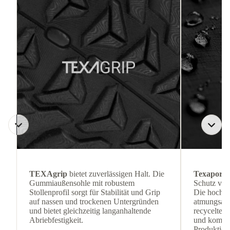
TEXAgrip
bietet zuverlässigen Halt. Die
Texapore 
Gummiaußensohle mit robustem
Schutz vor
Stollenprofil sorgt für Stabilität und Grip
Die hoch w
auf nassen und trockenen Untergründen
atmungsakt
und bietet gleichzeitig langanhaltende
recycelten 
Abriebfestigkeit.
und komfor
Produktion