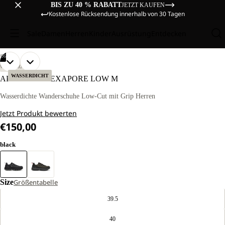
BIS ZU 40 % RABATT
JETZT KAUFEN
Kostenlose Rücksendung innerhalb von 30 Tagen
Sale
Damen
Herren
Kinder
Ausrüstung
Entdecken
/
06
BILD
BILD
BILD
BILD
BILD
BILD
WANDERN
IM
IM
IM
IM
IM
IM
WASSERDICHT
APEX HIKE TEXAPORE LOW M
VOLLBILD
VOLLBILD
VOLLBILD
VOLLBILD
VOLLBILD
VOLLBILD
ÖFFNEN
ÖFFNEN
ÖFFNEN
ÖFFNEN
ÖFFNEN
ÖFFNEN
Wasserdichte Wanderschuhe Low-Cut mit Grip Herren
Jetzt Produkt bewerten
€150,00
black
Size
Größentabelle
39.5
40