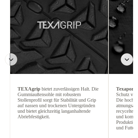
TEXAgrip
bietet zuverlässigen Halt. Die
Texapore 
Gummiaußensohle mit robustem
Schutz vor
Stollenprofil sorgt für Stabilität und Grip
Die hoch w
auf nassen und trockenen Untergründen
atmungsakt
und bietet gleichzeitig langanhaltende
recycelten 
Abriebfestigkeit.
und komfor
Produktion
und Futter