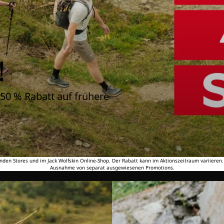
!
50 % Rabatt auf frühere
nden Stores und im Jack Wolfskin Online-Shop. Der Rabatt kann im Aktionszeitraum variieren
Ausnahme von separat ausgewiesenen Promotions.