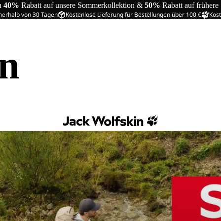
u
40%
Rabatt auf unsere Sommerkollektion &
50%
Rabatt auf frühere
nerhalb von 30 Tagen
Kostenlose Lieferung für Bestellungen über 100 €
Kost
in