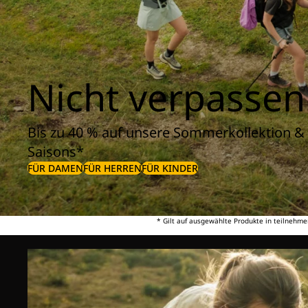
Nicht verpassen
Bis zu 40 % auf unsere Sommerkollektion & 
Saisons*
FÜR DAMEN
FÜR HERREN
FÜR KINDER
* Gilt auf ausgewählte Produkte in teilnehme