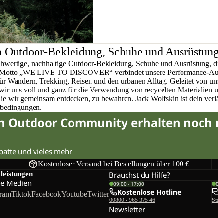
n Outdoor-Bekleidung, Schuhe und Ausrüstun
chwertige, nachhaltige Outdoor-Bekleidung, Schuhe und Ausrüstung, di
em Motto „WE LIVE TO DISCOVER“ verbindet unsere Performance-Ausr
für Wandern, Trekking, Reisen und den urbanen Alltag. Geleitet von u
wir uns voll und ganz für die Verwendung von recycelten Materialien 
 die wir gemeinsam entdecken, zu bewahren. Jack Wolfskin ist dein verlä
rbedingungen.
in Outdoor Community erhalten noch
abatte und vieles mehr!
Kostenloser Versand bei Bestellungen über 100 €
tleistungen
Brauchst du Hilfe?
le Medien
09:00 - 17:00
Kostenlose Hotline
gram
Tiktok
Facebook
Youtube
Twitter
00800 - 965 375 46
St
Newsletter