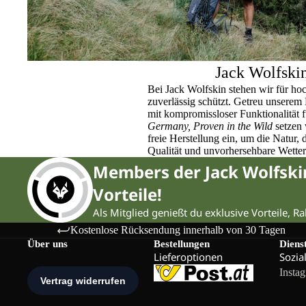
Jack Wolfski
Bei Jack Wolfskin stehen wir für ho
zuverlässig schützt. Getreu unser
mit kompromissloser Funktionalität 
Germany, Proven in the Wild
setzen 
freie Herstellung ein, um die Natur,
Qualität und unvorhersehbare Wette
Members der Jack Wolfsk
Vorteile!
Als Mitglied genießt du exklusive Vorteile, R
Kostenlose Rücksendung innerhalb von 30 Tagen
Über uns
Bestellungen
Diens
Lieferoptionen
Sozia
Insta