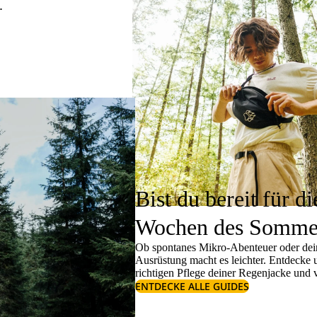
.
Bist du bereit für di
Wochen des Somme
Ob spontanes Mikro-Abenteuer oder dein
Ausrüstung macht es leichter. Entdecke
richtigen
Pflege deiner Regenjacke
und v
ENTDECKE ALLE GUIDES