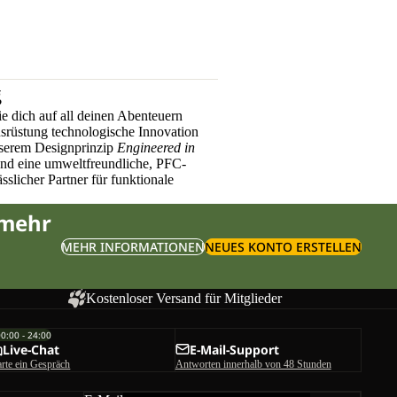
g
e dich auf all deinen Abenteuern
üstung technologische Innovation
nserem Designprinzip
Engineered in
und eine umweltfreundliche, PFC-
sslicher Partner für funktionale
 mehr
MEHR INFORMATIONEN
NEUES KONTO ERSTELLEN
Kostenloser Versand für Mitglieder
00:00 - 24:00
Live-Chat
E-Mail-Support
arte ein Gespräch
Antworten innerhalb von 48 Stunden