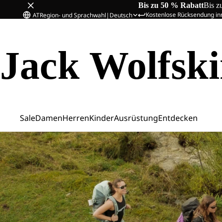
Bis zu 50 % Rabatt
Bis z
Kostenlose Rücksendung in
AT
Region- und Sprachwahl
|
Deutsch
Jack Wolfsk
Sale
Damen
Herren
Kinder
Ausrüstung
Entdecken