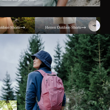
Shorts
Herren Outdoor-Shorts
Damen T
tdoor-Shorts
Herren Outdoor-Shorts
Da