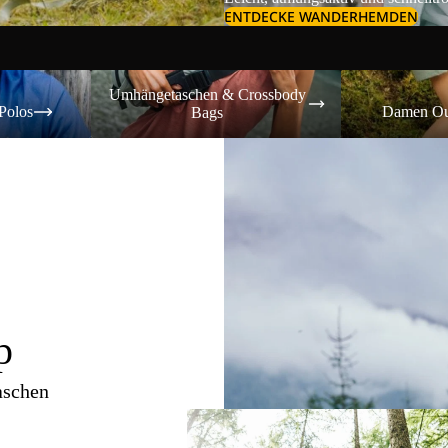
ENTDECKE WANDERHEMDEN
Umhängetaschen & Crossbody Bags
Damen Outdoor-
Umhängetaschen & Crossbody
Polos
Damen Ou
Bags
p
aschen