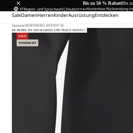
Bis zu 50 % Rabatt
Bis z
Kostenlose Rücksendung in
AT
Region- und Sprachwahl
|
Deutsch
Sale
Damen
Herren
Kinder
Ausrüstung
Entdecken
Startseite
/
BORNBERG HOODY M
UNSER MODEL IST 185CM GROSS UND TRÄGT GRÖSSE L.
SALE
WINDDICHT