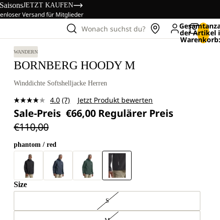
 Saisons
JETZT KAUFEN
enloser Versand für Mitglieder
Gesamtanza
Wonach suchst du?
der Artikel
Warenkorb:
WANDERN
BORNBERG HOODY M
Winddichte Softshelljacke Herren
4.0
(7)
Jetzt Produkt bewerten
7
Sale-Preis
€66,00
Regulärer Preis
Bewertungen
lesen.
€110,00
Link
auf
derselben
phantom / red
Seite.
Size
S