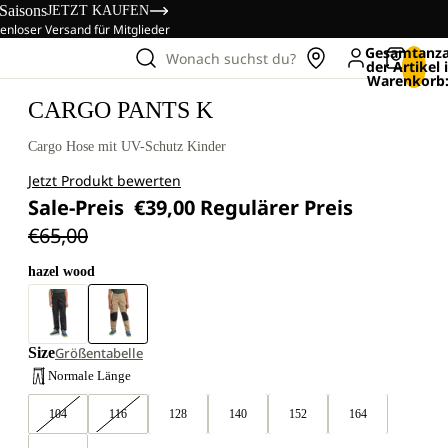
 Saisons
JETZT KAUFEN
enloser Versand für Mitglieder
Gesamtanza
Wonach suchst du?
der Artikel
Warenkorb:
CARGO PANTS K
Cargo Hose mit UV-Schutz Kinder
Jetzt Produkt bewerten
Sale-Preis
€39,00
Regulärer Preis
€65,00
hazel wood
Size
Größentabelle
Normale Länge
104
116
128
140
152
164