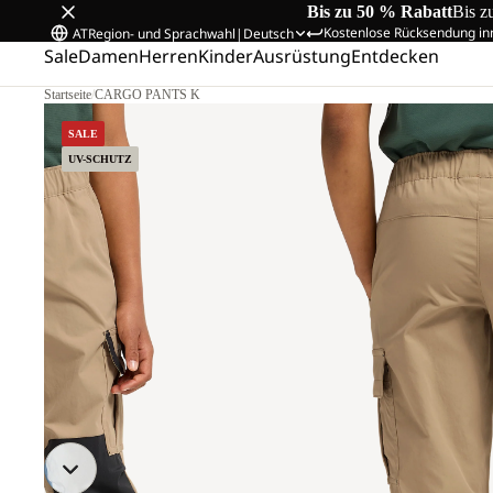
Bis zu 50 % Rabatt
Bis z
Kostenlose Rücksendung in
AT
Region- und Sprachwahl
|
Deutsch
Sale
Damen
Herren
Kinder
Ausrüstung
Entdecken
Startseite
/
CARGO PANTS K
SALE
UV-SCHUTZ