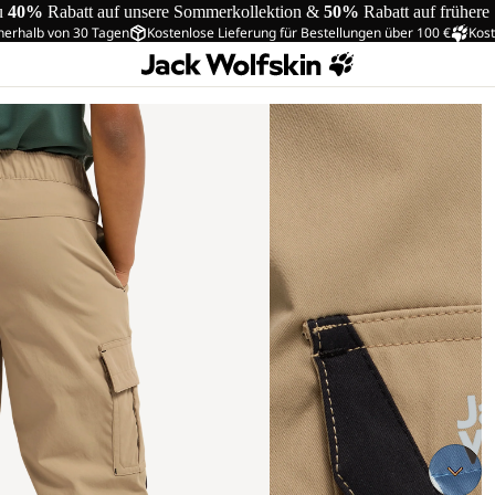
u
40%
Rabatt auf unsere Sommerkollektion &
50%
Rabatt auf frühere
nerhalb von 30 Tagen
Kostenlose Lieferung für Bestellungen über 100 €
Kost