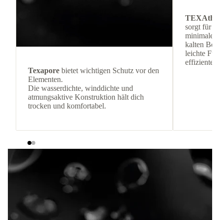
TEXAthe
sorgt für 
minimalem 
kalten Be
leichte Fül
effiziente
Texapore
bietet wichtigen Schutz vor den
Elementen.
Die wasserdichte, winddichte und
atmungsaktive Konstruktion hält dich
trocken und komfortabel.