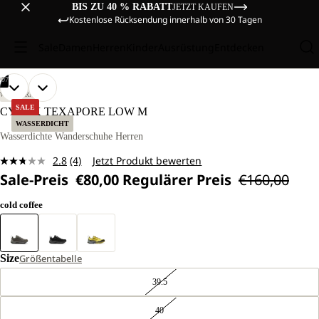
BIS ZU 40 % RABATT
JETZT KAUFEN
Kostenlose Rücksendung innerhalb von 30 Tagen
Sale
Damen
Herren
Kinder
Ausrüstung
Entdecken
/
07
BILD
BILD
BILD
BILD
BILD
BILD
BILD
WANDERN
IM
IM
IM
IM
IM
IM
IM
SALE
CYROX TEXAPORE LOW M
VOLLBILD
VOLLBILD
VOLLBILD
VOLLBILD
VOLLBILD
VOLLBILD
VOLLBILD
WASSERDICHT
ÖFFNEN
ÖFFNEN
ÖFFNEN
ÖFFNEN
ÖFFNEN
ÖFFNEN
ÖFFNEN
Wasserdichte Wanderschuhe Herren
2.8
(4)
Jetzt Produkt bewerten
4
Sale-Preis
€80,00
Regulärer Preis
€160,00
Bewertungen
lesen.
Link
cold coffee
auf
derselben
Seite.
Size
Größentabelle
39.5
40