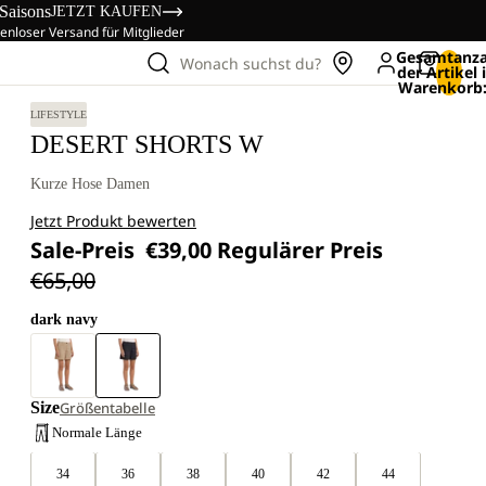
 Saisons
JETZT KAUFEN
enloser Versand für Mitglieder
Gesamtanza
Wonach suchst du?
der Artikel
Warenkorb:
LIFESTYLE
DESERT SHORTS W
Kurze Hose Damen
Jetzt Produkt bewerten
Sale-Preis
€39,00
Regulärer Preis
€65,00
dark navy
Size
Größentabelle
Normale Länge
34
36
38
40
42
44