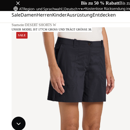
Bis zu 50 % Rabatt
Bis z
Kostenlose Rücksendung in
AT
Region- und Sprachwahl
|
Deutsch
Sale
Damen
Herren
Kinder
Ausrüstung
Entdecken
Startseite
/
DESERT SHORTS W
UNSER MODEL IST 177CM GROSS UND TRÄGT GRÖSSE 38.
SALE