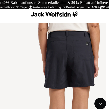
u
40%
Rabatt auf unsere Sommerkollektion &
50%
Rabatt auf frühere
nerhalb von 30 Tagen
Kostenlose Lieferung für Bestellungen über 100 €
Kost