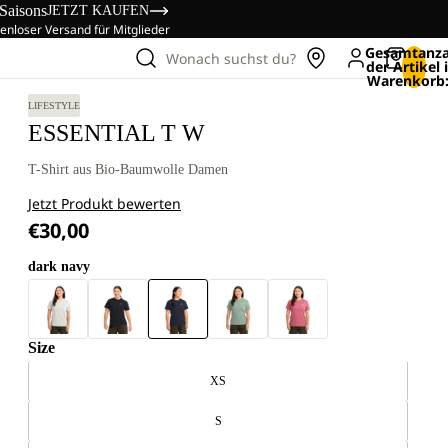
 Saisons
JETZT KAUFEN
enloser Versand für Mitglieder
Gesamtanza
Wonach suchst du?
der Artikel
Warenkorb:
LIFESTYLE
ESSENTIAL T W
T-Shirt aus Bio-Baumwolle Damen
Jetzt Produkt bewerten
€30,00
dark navy
Size
XS
S