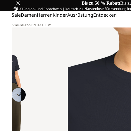
Bis zu 50 % Rabatt
Bis z
Kostenlose Rücksendung in
AT
Region- und Sprachwahl
|
Deutsch
Sale
Damen
Herren
Kinder
Ausrüstung
Entdecken
Startseite
/
ESSENTIAL T W