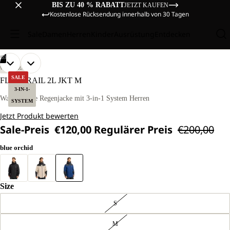
BIS ZU 40 % RABATT
JETZT KAUFEN
Kostenlose Rücksendung innerhalb von 30 Tagen
Sale
Damen
Herren
Kinder
Ausrüstung
Entdecken
/
03
BILD
BILD
BILD
UNSER
UNSER
WANDERN
MODEL
MODEL
IM
IM
IM
SALE
FLEXTRAIL 2L JKT M
IST
IST
VOLLBILD
VOLLBILD
VOLLBILD
3-IN-1-
181CM
181CM
ÖFFNEN
ÖFFNEN
ÖFFNEN
Wasserdichte Regenjacke mit 3-in-1 System Herren
GROSS U
GROSS U
SYSTEM
ND T
ND T
Jetzt Produkt bewerten
RÄGT G
RÄGT G
RÖSSE L
RÖSSE L
Sale-Preis
€120,00
Regulärer Preis
€200,00
blue orchid
Size
S
M