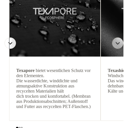
Texapore
bietet wesentlichen Schutz vor
Texashiel
den Elementen.
Windschutz
Die wasserdichte, winddichte und
Das winddi
atmungsaktive Konstruktion aus
dehnbare Ma
recycelten Materialien hält
Kälte und 
dich trocken und komfortabel. (Membran
aus Produktionsabschnitten; Außenstoff
und Futter aus recycelten PET-Flaschen.)