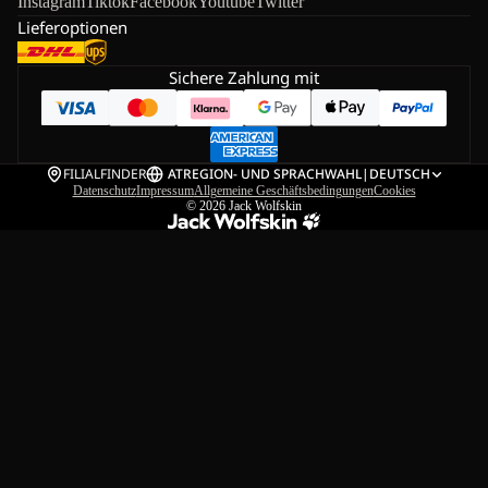
Instagram
Tiktok
Facebook
Youtube
Twitter
Lieferoptionen
Sichere Zahlung mit
FILIALFINDER
AT
REGION- UND SPRACHWAHL
|
DEUTSCH
Datenschutz
Impressum
Allgemeine Geschäftsbedingungen
Cookies
© 2026
Jack Wolfskin