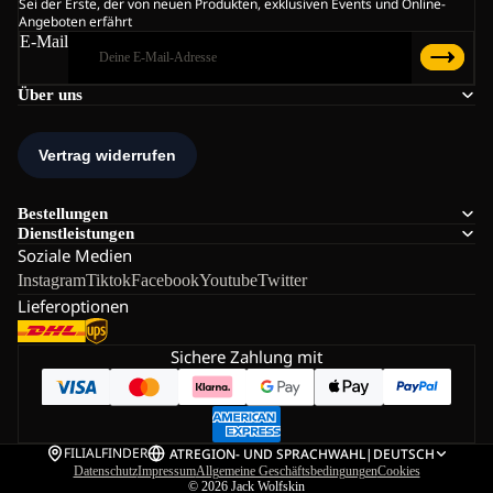
Sei der Erste, der von neuen Produkten, exklusiven Events und Online-
Angeboten erfährt
E-Mail
Über uns
Bestellungen
Dienstleistungen
Soziale Medien
Instagram
Tiktok
Facebook
Youtube
Twitter
Lieferoptionen
Sichere Zahlung mit
FILIALFINDER
AT
REGION- UND SPRACHWAHL
|
DEUTSCH
Datenschutz
Impressum
Allgemeine Geschäftsbedingungen
Cookies
© 2026
Jack Wolfskin