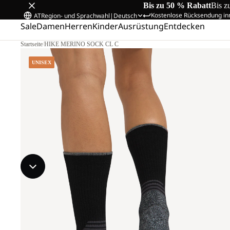
Bis zu 50 % Rabatt
Bis z
Kostenlose Rücksendung in
AT
Region- und Sprachwahl
|
Deutsch
Sale
Damen
Herren
Kinder
Ausrüstung
Entdecken
Startseite
/
HIKE MERINO SOCK CL C
UNISEX