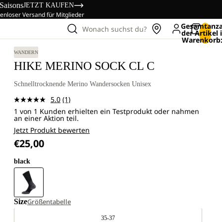
 Saisons
JETZT KAUFEN
enloser Versand für Mitglieder
Gesamtanza
Wonach suchst du?
der Artikel
Warenkorb:
WANDERN
HIKE MERINO SOCK CL C
Schnelltrocknende Merino Wandersocken Unisex
5.0
(1)
Bewertung
1 von 1 Kunden erhielten ein Testprodukt oder nahmen
lesen.
an einer Aktion teil.
Link
auf
Jetzt Produkt bewerten
derselben
€25,00
Seite.
black
Size
Größentabelle
35-37