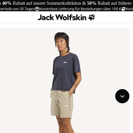
u
40%
Rabatt auf unsere Sommerkollektion &
50%
Rabatt auf frühere
nerhalb von 30 Tagen
Kostenlose Lieferung für Bestellungen über 100 €
Kost