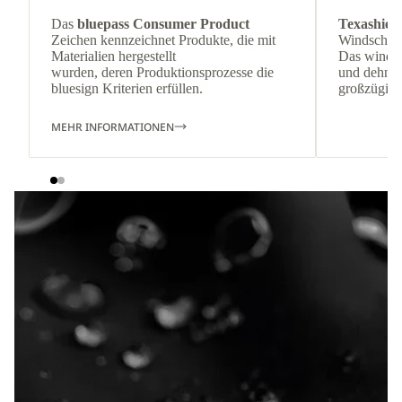
Das
bluepass Consumer Product
Texashiel
Zeichen kennzeichnet Produkte, die mit
Windschutz
Materialien hergestellt
Das winda
wurden, deren Produktionsprozesse die
und dehnbar
bluesign Kriterien erfüllen.
großzügige
MEHR INFORMATIONEN