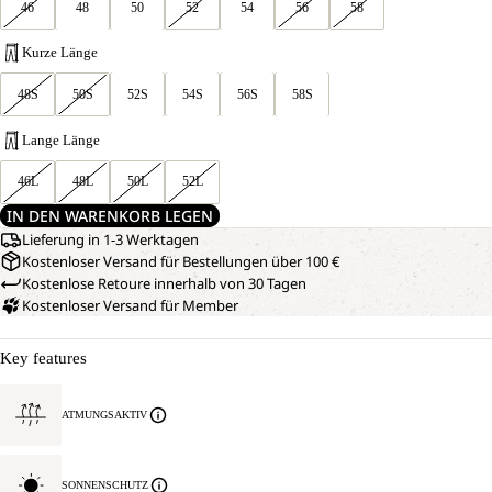
46
48
50
52
54
56
58
Kurze Länge
48S
50S
52S
54S
56S
58S
Lange Länge
46L
48L
50L
52L
IN DEN WARENKORB LEGEN
Lieferung in 1-3 Werktagen
Kostenloser Versand für Bestellungen über 100 €
Kostenlose Retoure innerhalb von 30 Tagen
Kostenloser Versand für Member
Key features
ATMUNGSAKTIV
SONNENSCHUTZ