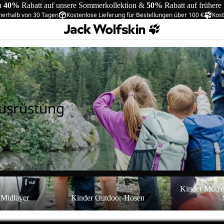
u
40%
Rabatt auf unsere Sommerkollektion &
50%
Rabatt auf frühere
nerhalb von 30 Tagen
Kostenlose Lieferung für Bestellungen über 100 €
Kost
usrüstung
ayer
Kinder Outdoor-Hosen
Kinder Mützen 
Kinder Mütz
Schals
 Midlayer
Kinder Outdoor-Hosen