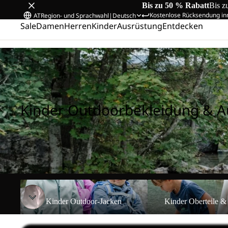
Bis zu 50 % Rabatt
Bis z
Kostenlose Rücksendung in
AT
Region- und Sprachwahl
|
Deutsch
Sale
Damen
Herren
Kinder
Ausrüstung
Entdecken
Startseite
/
Kinder Outdoorbekleidung & Ausrüstung
Kinder Outdoorbekleidung & A
Kinder Outdoor-Jacken
Kinder Oberteile & Midl
Kinder Outdoor-Jacken
Kinder Oberteile &