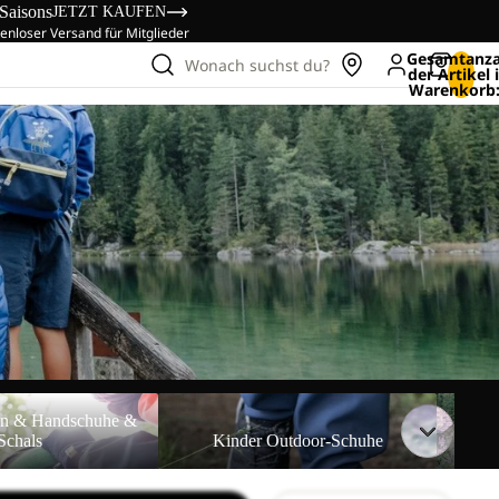
 Saisons
JETZT KAUFEN
enloser Versand für Mitglieder
Gesamtanza
Wonach suchst du?
der Artikel
Warenkorb:
& Handschuhe &
Kinder Outdoor-Schuhe
Kinder 
en & Handschuhe &
Schals
Kinder Outdoor-Schuhe