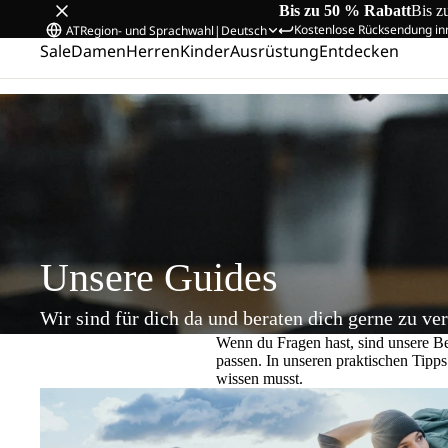
Bis zu 50 % Rabatt
Bis z
Kostenlose Rücksendung in
AT
Region- und Sprachwahl
|
Deutsch
Sale
Damen
Herren
Kinder
Ausrüstung
Entdecken
Startseite
/
Unsere Guides
Unsere Guides
Wir sind für dich da und beraten dich gerne zu v
Wenn du Fragen hast, sind unsere Ber
passen. In unseren praktischen Tipp
wissen musst.