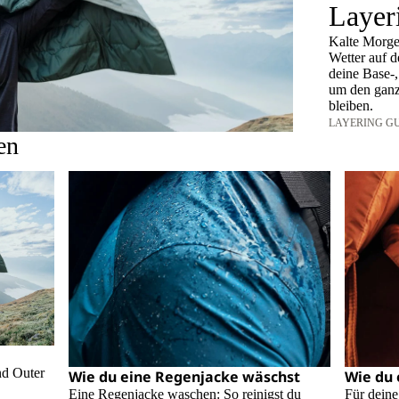
Layer
Kalte Morgen
Wetter auf d
deine Base-,
um den ganz
bleiben.
LAYERING GU
en
nd Outer
Wie du eine Regenjacke wäschst
Wie du 
Eine Regenjacke waschen: So reinigst du
Für dein