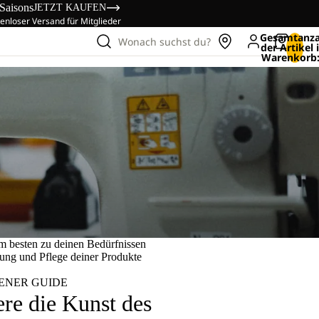
 Saisons
JETZT KAUFEN
enloser Versand für Mitglieder
Gesamtanza
Wonach suchst du?
der Artikel
Warenkorb:
am besten zu deinen Bedürfnissen
dung und Pflege deiner Produkte
ENER GUIDE
ere die Kunst des