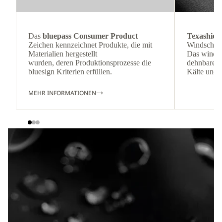
Das
bluepass Consumer Product
Texashiel
Zeichen kennzeichnet Produkte, die mit
Windschutz
Materialien hergestellt
Das winddi
wurden, deren Produktionsprozesse die
dehnbare Ma
bluesign Kriterien erfüllen.
Kälte und 
MEHR INFORMATIONEN