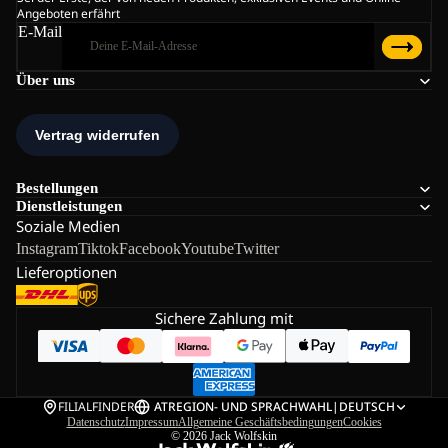
Angeboten erfährt
E-Mail
Über uns
Bestellungen
Dienstleistungen
Soziale Medien
Instagram
Tiktok
Facebook
Youtube
Twitter
Lieferoptionen
Sichere Zahlung mit
FILIALFINDER
AT
REGION- UND SPRACHWAHL
|
DEUTSCH
Datenschutz
Impressum
Allgemeine Geschäftsbedingungen
Cookies
© 2026
Jack Wolfskin