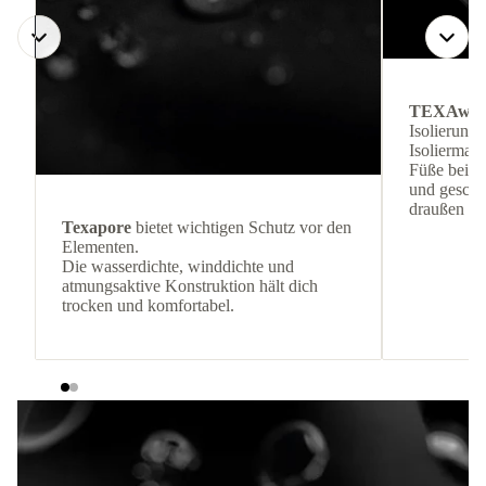
TEXAwa
Isolierung
Isoliermate
Füße bei k
und geschüt
draußen bl
Texapore
bietet wichtigen Schutz vor den
Elementen.
Die wasserdichte, winddichte und
atmungsaktive Konstruktion hält dich
trocken und komfortabel.