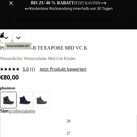
BIS ZU 40 % RABATT
JETZT KAUFEN
Kostenlose Rücksendung innerhalb von 30 Tagen
Sale
Damen
Herren
Kinder
Ausrüstung
Entdecken
/
06
BILD
BILD
BILD
BILD
BILD
BILD
WANDERN
IM
IM
IM
IM
IM
IM
WASSERDICHT
POLAR BEAR-B TEXAPORE MID VC K
VOLLBILD
VOLLBILD
VOLLBILD
VOLLBILD
VOLLBILD
VOLLBILD
ÖFFNEN
ÖFFNEN
ÖFFNEN
ÖFFNEN
ÖFFNEN
ÖFFNEN
Wasserdichte Winterschuhe Mid-Cut Kinder
5.0
(1)
Jetzt Produkt bewerten
Bewertung
€80,00
lesen.
Link
auf
phantom
derselben
Seite.
Size
Größentabelle
26
27