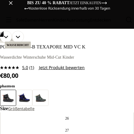
BIS ZU 40 % RABATT
JETZT EINKAUFEN
Kostenlose Rücksendung innerhalb von 30 Tagen
Sale
Damen
Herren
Kinder
Ausrüstung
Entdecken
/
07
BILD
BILD
BILD
BILD
BILD
BILD
BILD
WANDERN
IM
IM
IM
IM
IM
IM
IM
WASSERDICHT
POLAR BEAR-B TEXAPORE MID VC K
VOLLBILD
VOLLBILD
VOLLBILD
VOLLBILD
VOLLBILD
VOLLBILD
VOLLBILD
ÖFFNEN
ÖFFNEN
ÖFFNEN
ÖFFNEN
ÖFFNEN
ÖFFNEN
ÖFFNEN
Wasserdichte Winterschuhe Mid-Cut Kinder
5.0
(1)
Jetzt Produkt bewerten
Bewertung
€80,00
lesen.
Link
auf
phantom
derselben
Seite.
Size
Größentabelle
26
27