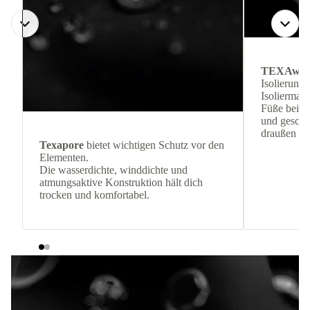
TEXAwa
Isolierung
Isoliermate
Füße bei k
und geschüt
draußen bl
Texapore
bietet wichtigen Schutz vor den
Elementen.
Die wasserdichte, winddichte und
atmungsaktive Konstruktion hält dich
trocken und komfortabel.