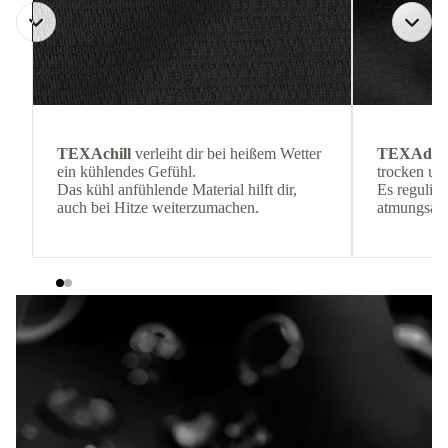
TEXAchill
verleiht dir bei heißem Wetter
TEXAdri
ein kühlendes Gefühl.
trocken und
Das kühl anfühlende Material hilft dir,
Es reguliert
auch bei Hitze weiterzumachen.
atmungsakti