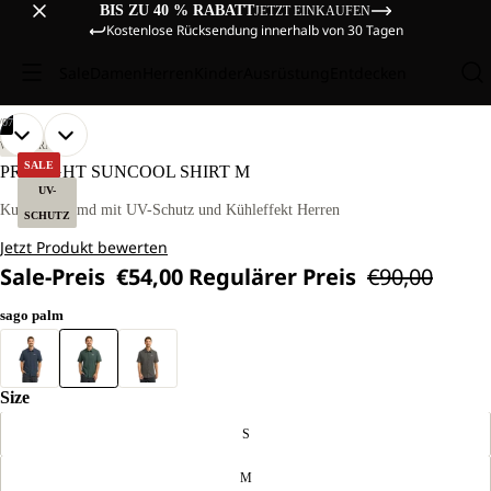
BIS ZU 40 % RABATT
JETZT EINKAUFEN
Kostenlose Rücksendung innerhalb von 30 Tagen
Sale
Damen
Herren
Kinder
Ausrüstung
Entdecken
/
07
BILD
BILD
BILD
BILD
BILD
BILD
BILD
UNSER
UNSER
WANDERN
MODEL
MODEL
IM
IM
IM
IM
IM
IM
IM
SALE
PRELIGHT SUNCOOL SHIRT M
IST
IST
VOLLBILD
VOLLBILD
VOLLBILD
VOLLBILD
VOLLBILD
VOLLBILD
VOLLBILD
UV-
181CM
181CM
ÖFFNEN
ÖFFNEN
ÖFFNEN
ÖFFNEN
ÖFFNEN
ÖFFNEN
ÖFFNEN
Kurzarm Hemd mit UV-Schutz und Kühleffekt Herren
GROSS U
GROSS U
SCHUTZ
ND T
ND T
Jetzt Produkt bewerten
RÄGT G
RÄGT G
RÖSSE L
RÖSSE L
Sale-Preis
€54,00
Regulärer Preis
€90,00
sago palm
Size
S
M