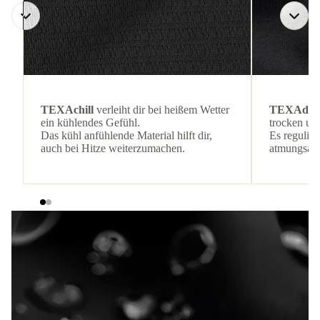
TEXAchill
verleiht dir bei heißem Wetter
TEXAdri
ein kühlendes Gefühl.
trocken und
Das kühl anfühlende Material hilft dir,
Es reguliert
auch bei Hitze weiterzumachen.
atmungsakti