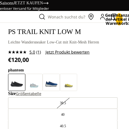
 Saisons
JETZT KAUFEN
enloser Versand für Mitglieder
Gesamtanza
Wonach suchst du?
der Artikel
Warenkorb:
PS TRAIL KNIT LOW M
Leichte Wandersneaker Low-Cut mit Knit-Mesh Herren
5.0
(1)
Jetzt Produkt bewerten
Bewertung
€120,00
lesen.
Link
auf
phantom
derselben
Seite.
Size
Größentabelle
39.5
40
40.5