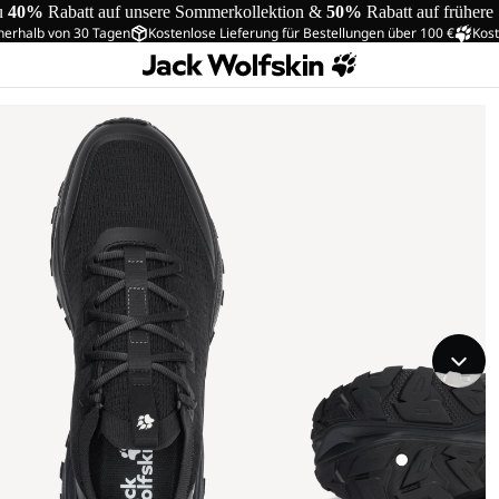
u
40%
Rabatt auf unsere Sommerkollektion &
50%
Rabatt auf frühere
nerhalb von 30 Tagen
Kostenlose Lieferung für Bestellungen über 100 €
Kost