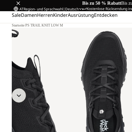
Bis zu 50 % Rabatt
Bis z
Kostenlose Rücksendung in
AT
Region- und Sprachwahl
|
Deutsch
Sale
Damen
Herren
Kinder
Ausrüstung
Entdecken
Startseite
/
PS TRAIL KNIT LOW M