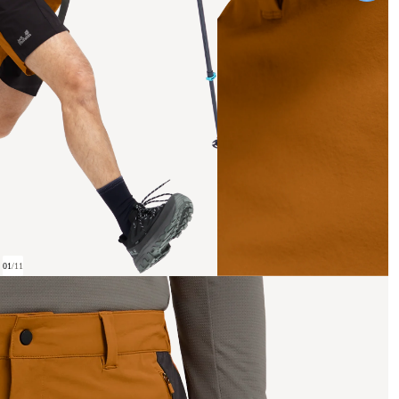
01
/
11