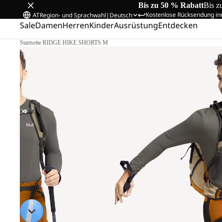
Bis zu 50 % Rabatt
Bis z
Kostenlose Rücksendung in
AT
Region- und Sprachwahl
|
Deutsch
Sale
Damen
Herren
Kinder
Ausrüstung
Entdecken
Startseite
/
RIDGE HIKE SHORTS M