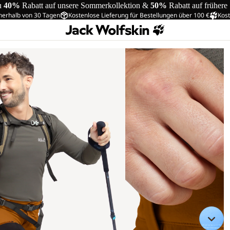
u
40%
Rabatt auf unsere Sommerkollektion &
50%
Rabatt auf frühere
nerhalb von 30 Tagen
Kostenlose Lieferung für Bestellungen über 100 €
Kost