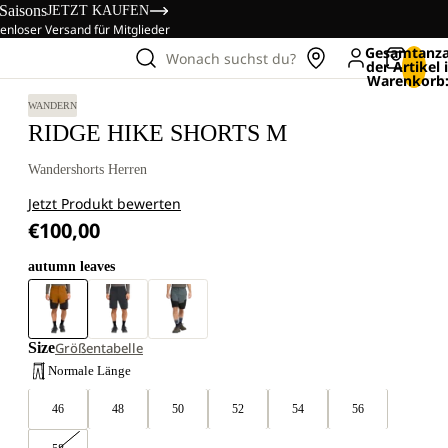
 Saisons
JETZT KAUFEN
enloser Versand für Mitglieder
Gesamtanza
Wonach suchst du?
der Artikel
Warenkorb:
WANDERN
RIDGE HIKE SHORTS M
Wandershorts Herren
Jetzt Produkt bewerten
€100,00
autumn leaves
Size
Größentabelle
Normale Länge
46
48
50
52
54
56