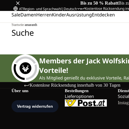
Bis zu 50 % Rabatt
Bis z
Kostenlose Rücksendung in
AT
Region- und Sprachwahl
|
Deutsch
Sale
Damen
Herren
Kinder
Ausrüstung
Entdecken
Startseite
/
amaranth
Suche
Members der Jack Wolfsk
Vorteile!
Als Mitglied genießt du exklusive Vorteile, R
Kostenlose Rücksendung innerhalb von 30 Tagen
Über uns
Bestellungen
Diens
Lieferoptionen
Sozia
Insta