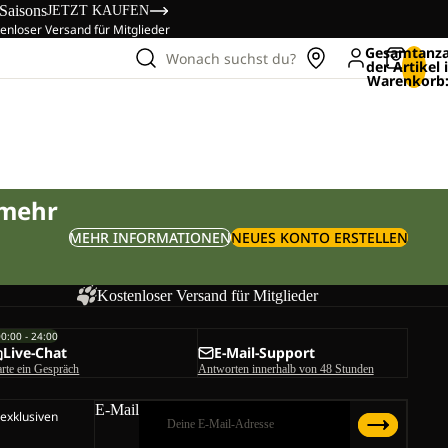
 Saisons
JETZT KAUFEN
enloser Versand für Mitglieder
Gesamtanza
Wonach suchst du?
der Artikel
Warenkorb:
 mehr
MEHR INFORMATIONEN
NEUES KONTO ERSTELLEN
Kostenloser Versand für Mitglieder
00:00 - 24:00
Live-Chat
E-Mail-Support
arte ein Gespräch
Antworten innerhalb von 48 Stunden
E-Mail
 exklusiven