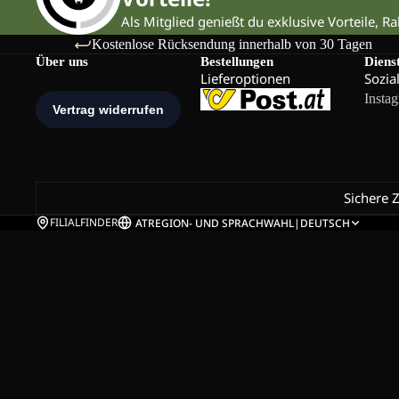
Als Mitglied genießt du exklusive Vorteile, R
Kostenlose Rücksendung innerhalb von 30 Tagen
Über uns
Bestellungen
Diens
Lieferoptionen
Sozia
Insta
Sichere 
FILIALFINDER
AT
REGION- UND SPRACHWAHL
|
DEUTSCH