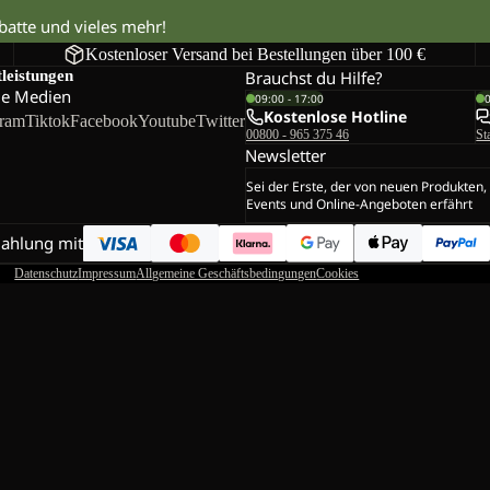
abatte und vieles mehr!
Kostenloser Versand bei Bestellungen über 100 €
tleistungen
Brauchst du Hilfe?
le Medien
09:00 - 17:00
Kostenlose Hotline
gram
Tiktok
Facebook
Youtube
Twitter
00800 - 965 375 46
St
Newsletter
Sei der Erste, der von neuen Produkten,
Events und Online-Angeboten erfährt
Zahlung mit
Datenschutz
Impressum
Allgemeine Geschäftsbedingungen
Cookies