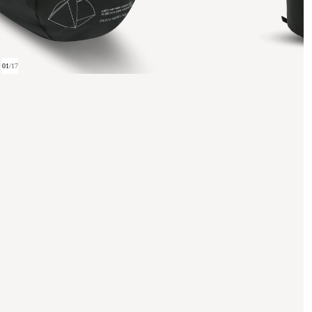
01
/
17