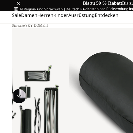
Bis zu 50 % Rabatt
Bis z
Kostenlose Rücksendung in
AT
Region- und Sprachwahl
|
Deutsch
Sale
Damen
Herren
Kinder
Ausrüstung
Entdecken
Startseite
/
SKY DOME II