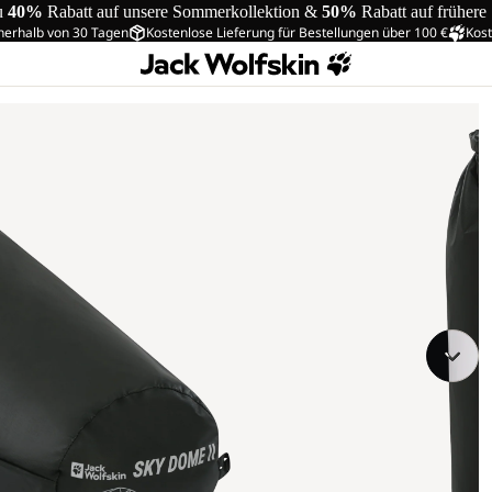
u
40%
Rabatt auf unsere Sommerkollektion &
50%
Rabatt auf frühere
nerhalb von 30 Tagen
Kostenlose Lieferung für Bestellungen über 100 €
Kost