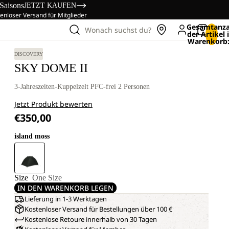
 Saisons
JETZT KAUFEN
enloser Versand für Mitglieder
Gesamtanza
Wonach suchst du?
der Artikel
Warenkorb:
DISCOVERY
SKY DOME II
3-Jahreszeiten-Kuppelzelt PFC-frei 2 Personen
Jetzt Produkt bewerten
€350,00
island moss
Size
One Size
IN DEN WARENKORB LEGEN
Lieferung in 1-3 Werktagen
Kostenloser Versand für Bestellungen über 100 €
Kostenlose Retoure innerhalb von 30 Tagen