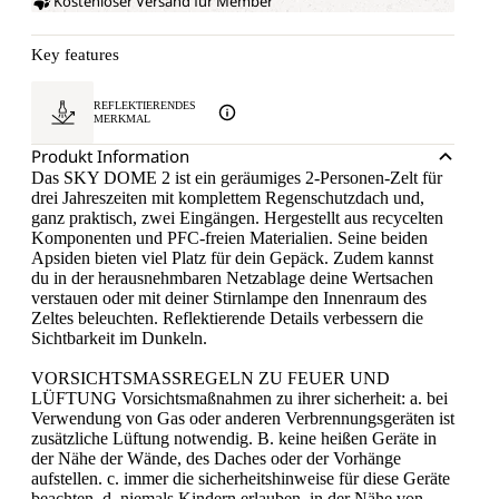
Kostenloser Versand für Member
Key features
REFLEKTIERENDES
MERKMAL
Produkt Information
Das SKY DOME 2 ist ein geräumiges 2-Personen-Zelt für
drei Jahreszeiten mit komplettem Regenschutzdach und,
ganz praktisch, zwei Eingängen. Hergestellt aus recycelten
Komponenten und PFC-freien Materialien. Seine beiden
Apsiden bieten viel Platz für dein Gepäck. Zudem kannst
du in der herausnehmbaren Netzablage deine Wertsachen
verstauen oder mit deiner Stirnlampe den Innenraum des
Zeltes beleuchten. Reflektierende Details verbessern die
Sichtbarkeit im Dunkeln.
VORSICHTSMASSREGELN ZU FEUER UND
LÜFTUNG Vorsichtsmaßnahmen zu ihrer sicherheit: a. bei
Verwendung von Gas oder anderen Verbrennungsgeräten ist
zusätzliche Lüftung notwendig. B. keine heißen Geräte in
der Nähe der Wände, des Daches oder der Vorhänge
aufstellen. c. immer die sicherheitshinweise für diese Geräte
beachten. d. niemals Kindern erlauben, in der Nähe von