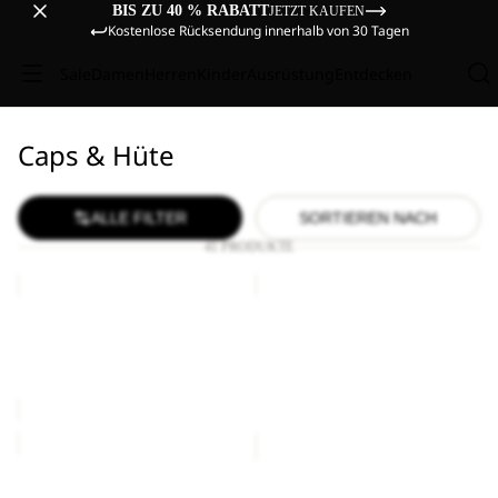
BIS ZU 40 % RABATT
JETZT KAUFEN
Kostenlose Rücksendung innerhalb von 30 Tagen
Sale
Damen
Herren
Kinder
Ausrüstung
Entdecken
Caps & Hüte
ALLE FILTER
SORTIEREN NACH
41 PRODUKTE
SUN
WINGBOW
HAT
HAT
Sale
W
SUN HAT
WINGBOW HAT W
Sale-Preis
€18,00
€45,00
Regulärer Preis
€30,00
SUN
SUN
HAT
HAT