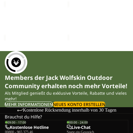
BRAND
BRAND
CAP
CAP
Ausverkauft
Ausverkauft
BRAND CAP
BRAND CAP
Sale-Preis
€19,50
Sale-Preis
€19,50
Regulärer Preis
€33,00
Regulärer Preis
€33,00
Members der Jack Wolfskin Outdoor
Community erhalten noch mehr Vorteile!
Als Mitglied genießt du exklusive Vorteile, Rabatte und vieles
mehr!
MEHR INFORMATIONEN
NEUES KONTO ERSTELLEN
Kostenlose Rücksendung innerhalb von 30 Tagen
Brauchst du Hilfe?
09:00 - 17:00
00:00 - 24:00
Kostenlose Hotline
Live-Chat
00800 - 965 375 46
Starte ein Gespräch