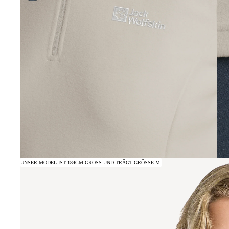
UNSER MODEL IST 184CM GROSS UND TRÄGT GRÖSSE M.