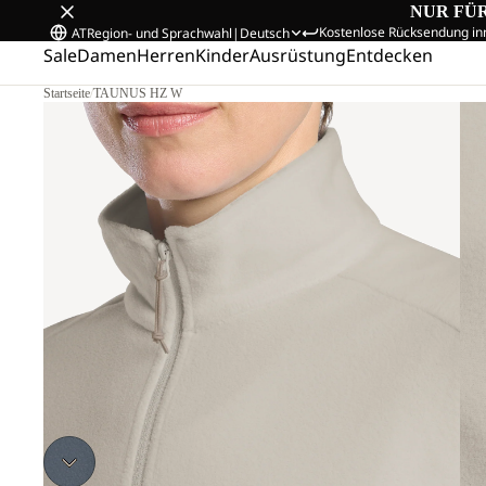
NUR FÜ
Kostenlose Rücksendung in
AT
Region- und Sprachwahl
|
Deutsch
Sale
Damen
Herren
Kinder
Ausrüstung
Entdecken
Startseite
/
TAUNUS HZ W