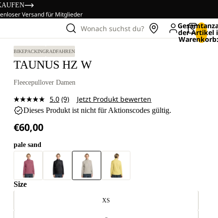
KAUFEN
enloser Versand für Mitglieder
Gesamtanza
Wonach suchst du?
der Artikel
Warenkorb:
BIKEPACKING
RADFAHREN
TAUNUS HZ W
Fleecepullover Damen
5.0
(9)
Jetzt Produkt bewerten
9
Dieses Produkt ist nicht für Aktionscodes gültig.
Bewertungen
lesen.
€60,00
Link
auf
derselben
pale sand
Seite.
Size
XS