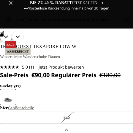
BIS ZU 40 % RABATT
JETZT KAUFEN
Kostenlose Rücksendung innerhalb von 30 Tagen
Sale
Damen
Herren
Kinder
Ausrüstung
Entdecken
/
06
BILD
BILD
BILD
BILD
BILD
BILD
WANDERN
IM
IM
IM
IM
IM
IM
SALE
TERRAQUEST TEXAPORE LOW W
VOLLBILD
VOLLBILD
VOLLBILD
VOLLBILD
VOLLBILD
VOLLBILD
WASSERDICHT
ÖFFNEN
ÖFFNEN
ÖFFNEN
ÖFFNEN
ÖFFNEN
ÖFFNEN
Wasserdichte Wanderschuhe Damen
5.0
(1)
Jetzt Produkt bewerten
Bewertung
Sale-Preis
€90,00
Regulärer Preis
€180,00
lesen.
Link
auf
smokey grey
derselben
Seite.
Size
Größentabelle
35.5
36