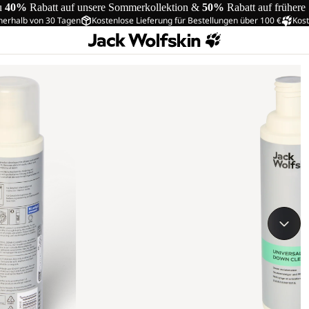
u
40%
Rabatt auf unsere Sommerkollektion &
50%
Rabatt auf frühere
nerhalb von 30 Tagen
Kostenlose Lieferung für Bestellungen über 100 €
Kost