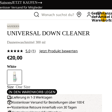
 Saisons
JETZT KAUFEN
enloser Versand für Mitglieder
Gesamtanza
Wonach suchst du?
der Artikel
Warenkorb:
WANDERN
UNIVERSAL DOWN CLEANER
Daunenwaschmittel 300 ml
5.0
(1)
Jetzt Produkt bewerten
Bewertung
€20,00
lesen.
Link
auf
White
derselben
Seite.
Size
One Size
IN DEN WARENKORB LEGEN
Lieferung in 1-3 Werktagen
Kostenloser Versand für Bestellungen über 100 €
Kostenlose Retoure innerhalb von 30 Tagen