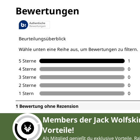
Members der Jack Wolfsk
Vorteile!
Als Mitglied genießt du exklusive Vorteile, R