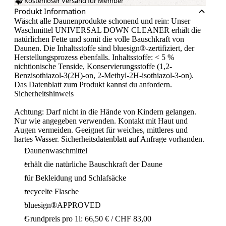
Kostenloser Versand für Member
Produkt Information
Wäscht alle Daunenprodukte schonend und rein: Unser
Waschmittel UNIVERSAL DOWN CLEANER erhält die
natürlichen Fette und somit die volle Bauschkraft von
Daunen. Die Inhaltsstoffe sind bluesign®-zertifiziert, der
Herstellungsprozess ebenfalls. Inhaltsstoffe: < 5 %
nichtionische Tenside, Konservierungsstoffe (1,2-
Benzisothiazol-3(2H)-on, 2-Methyl-2H-isothiazol-3-on).
Das Datenblatt zum Produkt kannst du anfordern.
Sicherheitshinweis
Achtung: Darf nicht in die Hände von Kindern gelangen.
Nur wie angegeben verwenden. Kontakt mit Haut und
Augen vermeiden. Geeignet für weiches, mittleres und
hartes Wasser. Sicherheitsdatenblatt auf Anfrage vorhanden.
Daunenwaschmittel
erhält die natürliche Bauschkraft der Daune
für Bekleidung und Schlafsäcke
recycelte Flasche
bluesign®APPROVED
Grundpreis pro 1l: 66,50 € / CHF 83,00