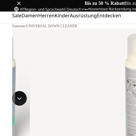
Bis zu 50 % Rabatt
Bis z
Kostenlose Rücksendung in
AT
Region- und Sprachwahl
|
Deutsch
Sale
Damen
Herren
Kinder
Ausrüstung
Entdecken
Startseite
/
UNIVERSAL DOWN CLEANER