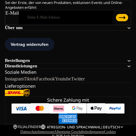
Sei der Erste, der von neuen Produkten, exklusiven Events und Online-
Angeboten erfährt
E-Mail
Über uns
Bestellungen
Dienstleistungen
Soziale Medien
Instagram
Tiktok
Facebook
Youtube
Twitter
Lieferoptionen
Sichere Zahlung mit
FILIALFINDER
AT
REGION- UND SPRACHWAHL
|
DEUTSCH
Datenschutz
Impressum
Allgemeine Geschäftsbedingungen
Cookies
© 2026
Jack Wolfskin