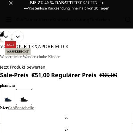
BIS ZU 40 % RABATT
JETZT KAUFEN
Kostenlose Rücksendung innerhalb von 30 Tagen
Sale
Damen
Herren
Kinder
Ausrüstung
Entdecken
/
07
BILD
BILD
BILD
BILD
BILD
BILD
BILD
WANDERN
IM
IM
IM
IM
IM
IM
IM
SALE
VOJO TOUR TEXAPORE MID K
VOLLBILD
VOLLBILD
VOLLBILD
VOLLBILD
VOLLBILD
VOLLBILD
VOLLBILD
WASSERDICHT
ÖFFNEN
ÖFFNEN
ÖFFNEN
ÖFFNEN
ÖFFNEN
ÖFFNEN
ÖFFNEN
Wasserdichte Wanderschuhe Kinder
Jetzt Produkt bewerten
Sale-Preis
€51,00
Regulärer Preis
€85,00
phantom
Size
Größentabelle
26
27