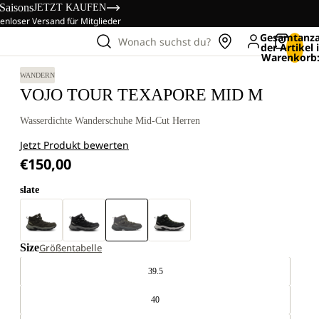
 Saisons
JETZT KAUFEN
enloser Versand für Mitglieder
Gesamtanza
Wonach suchst du?
der Artikel
Warenkorb:
WANDERN
VOJO TOUR TEXAPORE MID M
Wasserdichte Wanderschuhe Mid-Cut Herren
Jetzt Produkt bewerten
€150,00
slate
Size
Größentabelle
39.5
40