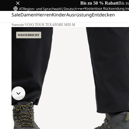
Bis zu 50 % Rabatt
Bis z
Kostenlose Rücksendung in
AT
Region- und Sprachwahl
|
Deutsch
Sale
Damen
Herren
Kinder
Ausrüstung
Entdecken
Startseite
/
VOJO TOUR TEXAPORE MID M
WASSERDICHT