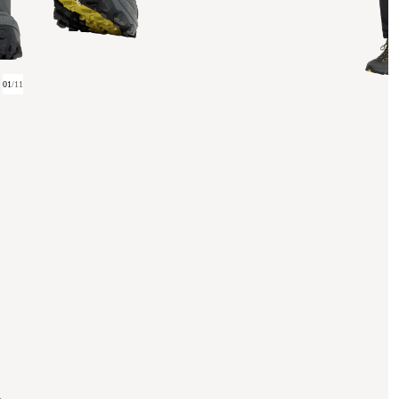
01
/
11