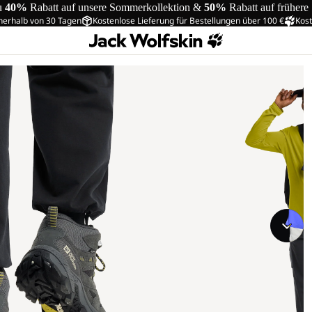
u
40%
Rabatt auf unsere Sommerkollektion &
50%
Rabatt auf frühere
nerhalb von 30 Tagen
Kostenlose Lieferung für Bestellungen über 100 €
Kost