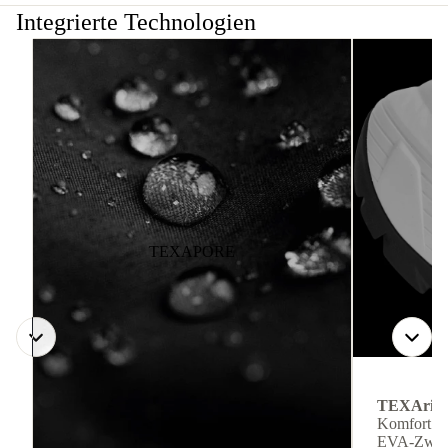
Integrierte Technologien
TEXAPORE
TEXArid
Komfort ge
EVA-Zwisc