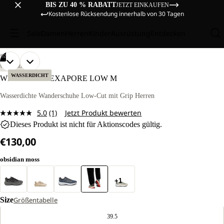
BIS ZU 40 % RABATT
JETZT EINKAUFEN
Kostenlose Rücksendung innerhalb von 30 Tagen
Sale
Damen
Herren
Kinder
Ausrüstung
Entdecken
/
02
BILD
BILD
WANDERN
IM
IM
WASSERDICHT
WILD HIKE TEXAPORE LOW M
VOLLBILD
VOLLBILD
ÖFFNEN
ÖFFNEN
Wasserdichte Wanderschuhe Low-Cut mit Grip Herren
5.0
(1)
Jetzt Produkt bewerten
Bewertung
Dieses Produkt ist nicht für Aktionscodes gültig.
lesen.
Link
€130,00
auf
derselben
Seite.
obsidian moss
+1
Size
Größentabelle
39.5