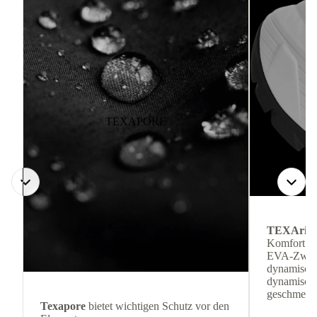
TEXAPORE
TEXArid
Komfort ge
EVA-Zwisc
dynamische
dynamisch
geschmeidi
Texapore
bietet wichtigen Schutz vor den