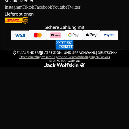
Soziale Medien
Instagram
Tiktok
Facebook
Youtube
Twitter
Lieferoptionen
Sichere Zahlung mit
FILIALFINDER
AT
REGION- UND SPRACHWAHL
|
DEUTSCH
Datenschutz
Impressum
Allgemeine Geschäftsbedingungen
Cookies
© 2026
Jack Wolfskin