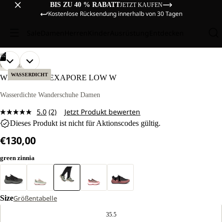
BIS ZU 40 % RABATT
JETZT KAUFEN
Kostenlose Rücksendung innerhalb von 30 Tagen
Sale
Damen
Herren
Kinder
Ausrüstung
Entdecken
/
02
BILD
BILD
WANDERN
IM
IM
WASSERDICHT
WILD HIKE TEXAPORE LOW W
VOLLBILD
VOLLBILD
ÖFFNEN
ÖFFNEN
Wasserdichte Wanderschuhe Damen
5.0
(2)
Jetzt Produkt bewerten
2
Dieses Produkt ist nicht für Aktionscodes gültig.
Bewertungen
lesen.
€130,00
Link
auf
derselben
green zinnia
Seite.
+1
Size
Größentabelle
35.5