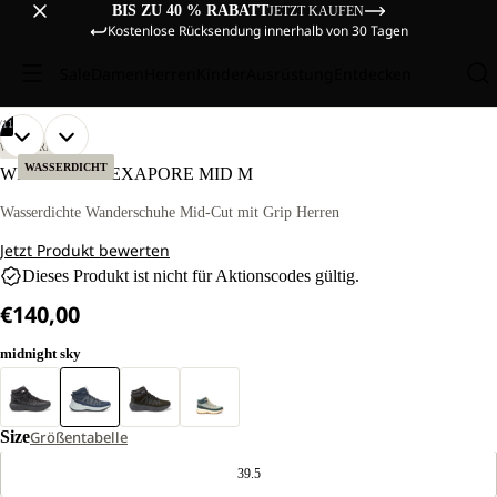
BIS ZU 40 % RABATT
JETZT KAUFEN
Kostenlose Rücksendung innerhalb von 30 Tagen
Sale
Damen
Herren
Kinder
Ausrüstung
Entdecken
/
11
BILD
BILD
BILD
BILD
BILD
BILD
BILD
BILD
BILD
BILD
BILD
WANDERN
IM
IM
IM
IM
IM
IM
IM
IM
IM
IM
IM
WASSERDICHT
WILD HIKE TEXAPORE MID M
VOLLBILD
VOLLBILD
VOLLBILD
VOLLBILD
VOLLBILD
VOLLBILD
VOLLBILD
VOLLBILD
VOLLBILD
VOLLBILD
VOLLBILD
ÖFFNEN
ÖFFNEN
ÖFFNEN
ÖFFNEN
ÖFFNEN
ÖFFNEN
ÖFFNEN
ÖFFNEN
ÖFFNEN
ÖFFNEN
ÖFFNEN
Wasserdichte Wanderschuhe Mid-Cut mit Grip Herren
Jetzt Produkt bewerten
Dieses Produkt ist nicht für Aktionscodes gültig.
€140,00
midnight sky
Size
Größentabelle
39.5