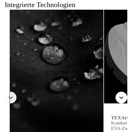
Integrierte Technologien
TEXAPORE
TEXArid
Komfort ge
EVA-Zwisc