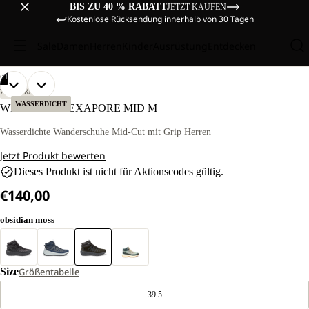
BIS ZU 40 % RABATT
JETZT KAUFEN
Kostenlose Rücksendung innerhalb von 30 Tagen
Sale
Damen
Herren
Kinder
Ausrüstung
Entdecken
/
11
BILD
BILD
BILD
BILD
BILD
BILD
BILD
BILD
BILD
BILD
BILD
WANDERN
IM
IM
IM
IM
IM
IM
IM
IM
IM
IM
IM
WASSERDICHT
WILD HIKE TEXAPORE MID M
VOLLBILD
VOLLBILD
VOLLBILD
VOLLBILD
VOLLBILD
VOLLBILD
VOLLBILD
VOLLBILD
VOLLBILD
VOLLBILD
VOLLBILD
ÖFFNEN
ÖFFNEN
ÖFFNEN
ÖFFNEN
ÖFFNEN
ÖFFNEN
ÖFFNEN
ÖFFNEN
ÖFFNEN
ÖFFNEN
ÖFFNEN
Wasserdichte Wanderschuhe Mid-Cut mit Grip Herren
Jetzt Produkt bewerten
Dieses Produkt ist nicht für Aktionscodes gültig.
€140,00
obsidian moss
Size
Größentabelle
39.5