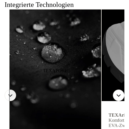
Integrierte Technologien
TEXAPORE
TEXArid
Komfort ge
EVA-Zwisc