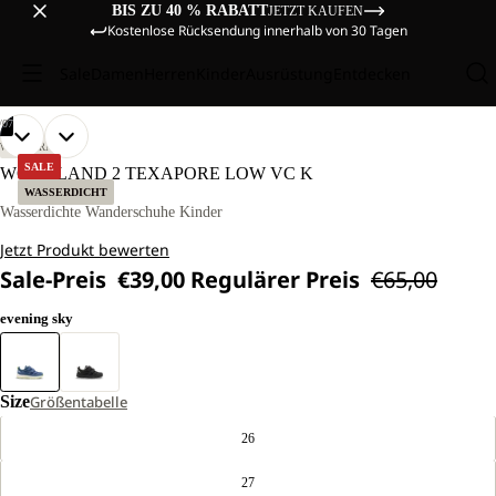
BIS ZU 40 % RABATT
JETZT KAUFEN
Kostenlose Rücksendung innerhalb von 30 Tagen
Sale
Damen
Herren
Kinder
Ausrüstung
Entdecken
/
07
BILD
BILD
BILD
BILD
BILD
BILD
BILD
WANDERN
IM
IM
IM
IM
IM
IM
IM
SALE
WOODLAND 2 TEXAPORE LOW VC K
VOLLBILD
VOLLBILD
VOLLBILD
VOLLBILD
VOLLBILD
VOLLBILD
VOLLBILD
WASSERDICHT
ÖFFNEN
ÖFFNEN
ÖFFNEN
ÖFFNEN
ÖFFNEN
ÖFFNEN
ÖFFNEN
Wasserdichte Wanderschuhe Kinder
Jetzt Produkt bewerten
Sale-Preis
€39,00
Regulärer Preis
€65,00
evening sky
Size
Größentabelle
26
27