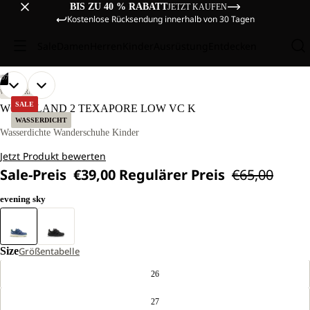
BIS ZU 40 % RABATT
JETZT KAUFEN
Kostenlose Rücksendung innerhalb von 30 Tagen
Sale
Damen
Herren
Kinder
Ausrüstung
Entdecken
/
07
BILD
BILD
BILD
BILD
BILD
BILD
BILD
WANDERN
IM
IM
IM
IM
IM
IM
IM
SALE
WOODLAND 2 TEXAPORE LOW VC K
VOLLBILD
VOLLBILD
VOLLBILD
VOLLBILD
VOLLBILD
VOLLBILD
VOLLBILD
WASSERDICHT
ÖFFNEN
ÖFFNEN
ÖFFNEN
ÖFFNEN
ÖFFNEN
ÖFFNEN
ÖFFNEN
Wasserdichte Wanderschuhe Kinder
Jetzt Produkt bewerten
Sale-Preis
€39,00
Regulärer Preis
€65,00
evening sky
Size
Größentabelle
26
27