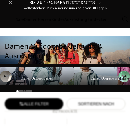
BIS ZU 40 % RABATT
JETZT KAUFEN
Kostenlose Rücksendung innerhalb von 30 Tagen
Sale
Damen
Herren
Kinder
Ausrüstung
Entdecken
Damen Outdoorbekleidung &
Ausrüstung
Damen Outdoor-Jacken
Damen Oberteile & Midlayer
Damen Outdoor-Jacken
Damen Oberteile & Midlaye
ALLE FILTER
SORTIEREN NACH
852 PRODUKTE
BIKE
COMPRESSION
HIGHVIS
CUBE