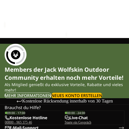
PRELIGHT HYBRID VENT
PS TRAIL LOW M
LOW
M
LOW M
€100,00
M
Sale-Preis
€59,95
Regulärer Preis
€119,95
Members der Jack Wolfskin Outdoor
Community erhalten noch mehr Vorteile!
Als Mitglied genießt du exklusive Vorteile, Rabatte und vieles
mehr!
MEHR INFORMATIONEN
NEUES KONTO ERSTELLEN
Kostenlose Rücksendung innerhalb von 30 Tagen
Brauchst du Hilfe?
09:00 - 17:00
00:00 - 24:00
Kostenlose Hotline
Live-Chat
00800 - 965 375 46
Starte ein Gespräch
E-Mail-Support