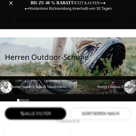
BIS ZU 40 % RABATT
JETZT KAUFEN
Kostenlose Rücksendung innerhalb von 30 Tagen
Sale
Damen
Herren
Kinder
Ausrüstung
Entdecken
Herren Outdoor-Schuhe
Herren Wanderschuhe & Wanderstiefel
Herren Outdoor-Sneakers
Herren Wanderschuhe & Wanderstiefel
Herren Outdoor-Sneakers
ALLE FILTER
SORTIEREN NACH
72 PRODUKTE
PS
RIDGE