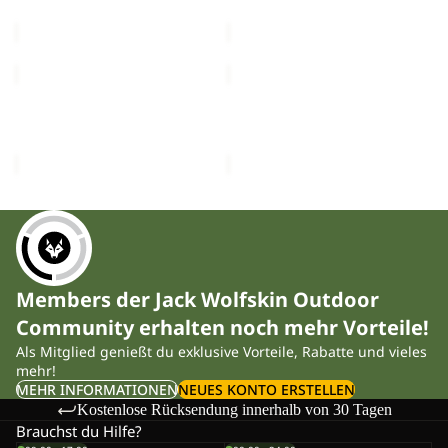
€300,00
€300,00
M
M
FLOWLINE
FLOWLINE
3IN1
2L
JKT
INS
FLOWLINE 3IN1 JKT M
FLOWLINE 2L INS JKT W
M
JKT
€400,00
€300,00
W
Members der Jack Wolfskin Outdoor
Community erhalten noch mehr Vorteile!
Als Mitglied genießt du exklusive Vorteile, Rabatte und vieles
mehr!
MEHR INFORMATIONEN
NEUES KONTO ERSTELLEN
Kostenlose Rücksendung innerhalb von 30 Tagen
Brauchst du Hilfe?