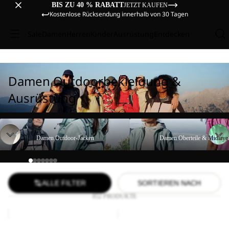
BIS ZU 40 % RABATT
JETZT KAUFEN
Kostenlose Rücksendung innerhalb von 30 Tagen
Sale
Damen
Herren
Kinder
Ausrüstung
Entdecken
Damen Outdoorbekleidung &
Ausrüstung
Damen Outdoor-Jacken
Damen Oberteile & Midlayer
Damen Outdoor-Jacken
Damen Oberteile & Midlaye
ALLE FILTER
SORTIEREN NACH
852 PRODUKTE
BIKE
COMPRESSION
HIGHVIS
CUBE