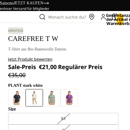
 Saisons
JETZT KAUFEN
enloser Versand für Mitglieder
Gesamtanza
Wonach suchst du?
der Artikel
Warenkorb:
LIFESTYLE
CAREFREE T W
T-Shirt aus Bio-Baumwolle Damen
Jetzt Produkt bewerten
Sale-Preis
€21,00
Regulärer Preis
€35,00
PLANT stark white
Size
XS