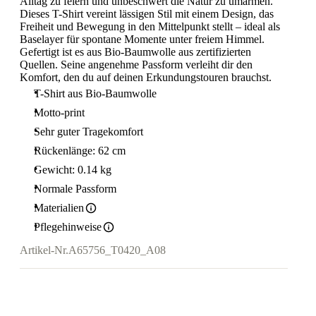
Alltag zu feiern und unbeschwert die Natur zu umarmen.
Dieses T-Shirt vereint lässigen Stil mit einem Design, das
Freiheit und Bewegung in den Mittelpunkt stellt – ideal als
Baselayer für spontane Momente unter freiem Himmel.
Gefertigt ist es aus Bio-Baumwolle aus zertifizierten
Quellen. Seine angenehme Passform verleiht dir den
Komfort, den du auf deinen Erkundungstouren brauchst.
T-Shirt aus Bio-Baumwolle
Motto-print
Sehr guter Tragekomfort
Rückenlänge: 62 cm
Gewicht: 0.14 kg
Normale Passform
Materialien
Pflegehinweise
Artikel-Nr.
A65756_T0420_A08