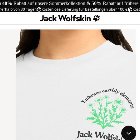
u
40%
Rabatt auf unsere Sommerkollektion &
50%
Rabatt auf frühere
nerhalb von 30 Tagen
Kostenlose Lieferung für Bestellungen über 100 €
Kost