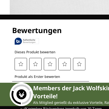
Members der Jack Wolfsk
Vorteile!
Als Mitglied genießt du exklusive Vorteile, R
Kostenlose Rücksendung innerhalb von 30 Tagen