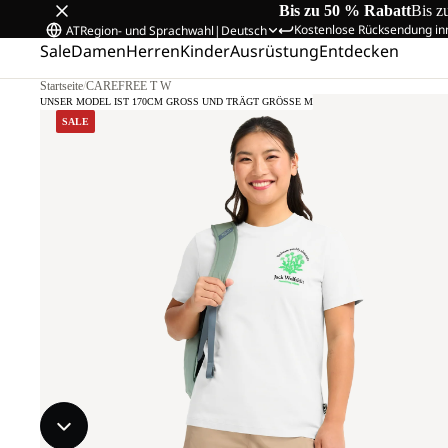
Bis zu 50 % Rabatt
Bis z
Kostenlose Rücksendung in
AT
Region- und Sprachwahl
|
Deutsch
Sale
Damen
Herren
Kinder
Ausrüstung
Entdecken
Startseite
/
CAREFREE T W
UNSER MODEL IST 170CM GROSS UND TRÄGT GRÖSSE M
SALE