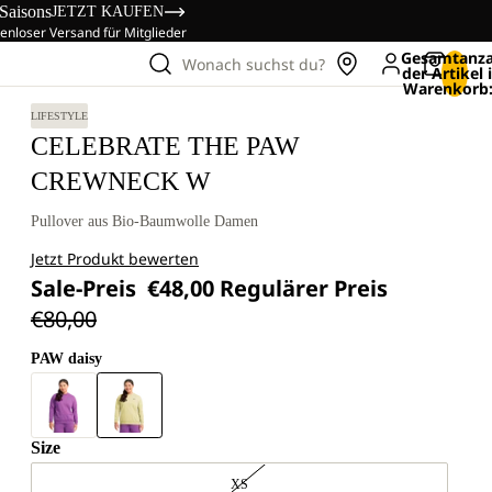
 Saisons
JETZT KAUFEN
enloser Versand für Mitglieder
Gesamtanza
Wonach suchst du?
der Artikel
Warenkorb:
LIFESTYLE
CELEBRATE THE PAW
CREWNECK W
Pullover aus Bio-Baumwolle Damen
Jetzt Produkt bewerten
Sale-Preis
€48,00
Regulärer Preis
€80,00
PAW daisy
Size
XS