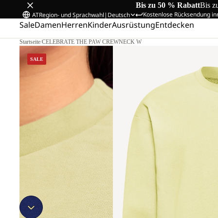
Bis zu 50 % Rabatt
Bis z
Kostenlose Rücksendung in
AT
Region- und Sprachwahl
|
Deutsch
Sale
Damen
Herren
Kinder
Ausrüstung
Entdecken
Startseite
/
CELEBRATE THE PAW CREWNECK W
SALE