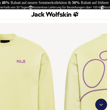
u
40%
Rabatt auf unsere Sommerkollektion &
50%
Rabatt auf frühere
nerhalb von 30 Tagen
Kostenlose Lieferung für Bestellungen über 100 €
Kost